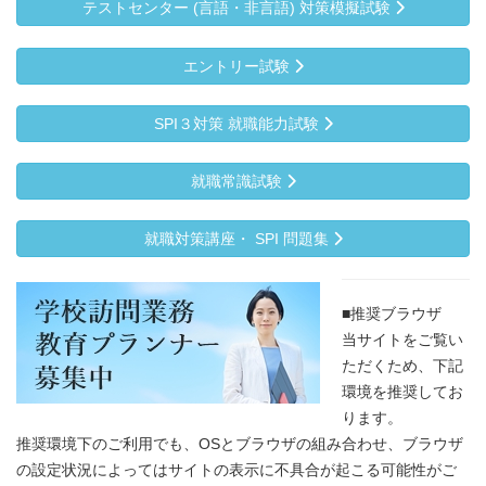
テストセンター (言語・非言語) 対策模擬試験
エントリー試験
SPI３対策 就職能力試験
就職常識試験
就職対策講座・ SPI 問題集
■推奨ブラウザ
当サイトをご覧い
ただくため、下記
環境を推奨してお
ります。
推奨環境下のご利用でも、OSとブラウザの組み合わせ、ブラウザ
の設定状況によってはサイトの表示に不具合が起こる可能性がご