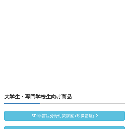
改訂新版
小論文を書くための「基礎知識ＢＯＸ マスタード
リル」改訂版
クイック１０
書評で学ぶ 入試小論文の必須テーマ
Ｍｙ Ｐｏｒｔｆｏｌｉｏ（活動記録ノート）
大学生・専門学校生向け商品
SPI非言語分野対策講座 (映像講座)