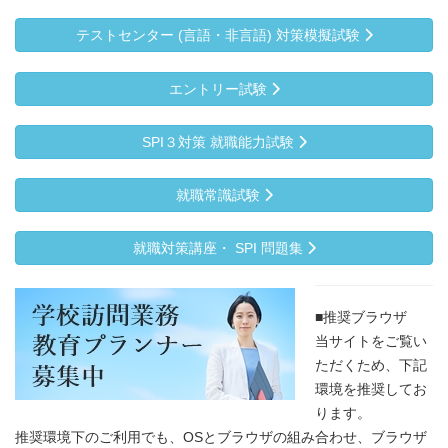
テストセンター (言語・非言語) 対策模擬試験
エントリー試験
SPI３対策 就職能力試験
就職常識試験
就職対策講座・ SPI 問題集
■推奨ブラウザ
当サイトをご覧い
ただくため、下記
環境を推奨してお
ります。
推奨環境下のご利用でも、OSとブラウザの組み合わせ、ブラウザ