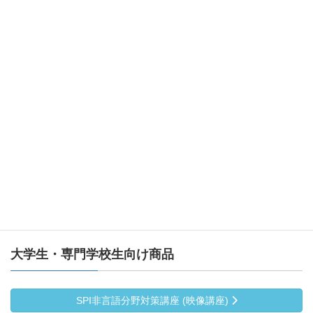
改訂新版
「小論文を書くための基礎知識BOX」改訂版
改訂新版
小論文を書くための「基礎知識ＢＯＸ マスタード
リル」改訂版
クイック１０
書評で学ぶ 入試小論文の必須テーマ
Ｍｙ Ｐｏｒｔｆｏｌｉｏ（活動記録ノート）
大学生・専門学校生向け商品
SPI非言語分野対策講座 (映像講座)