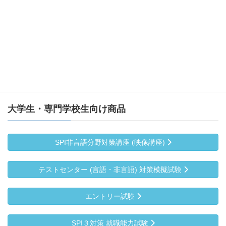
書評で学ぶ 入試小論文の必須テーマ
Ｍｙ Ｐｏｒｔｆｏｌｉｏ（活動記録ノート）
大学生・専門学校生向け商品
SPI非言語分野対策講座 (映像講座)
テストセンター (言語・非言語) 対策模擬試験
エントリー試験
SPI３対策 就職能力試験