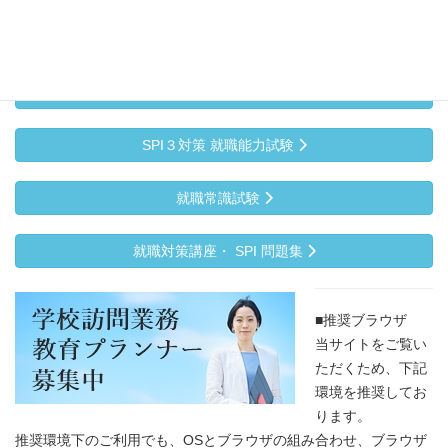
テストセンター (言語・非言語) 対策模擬試験
エントリー試験
SPI３対策 就職能力試験
就職常識試験
就職対策講座・ SPI 問題集
■推奨ブラウザ
当サイトをご覧い
ただくため、下記
環境を推奨してお
ります。
推奨環境下のご利用でも、OSとブラウザの組み合わせ、ブラウザ