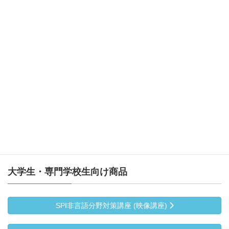
改訂新版
小論文を書くための「基礎知識ＢＯＸ マスタード
リル」改訂版
クイック１０
書評で学ぶ 入試小論文の必須テーマ
Ｍｙ Ｐｏｒｔｆｏｌｉｏ（活動記録ノート）
大学生・専門学校生向け商品
SPI非言語分野対策講座 (映像講座)