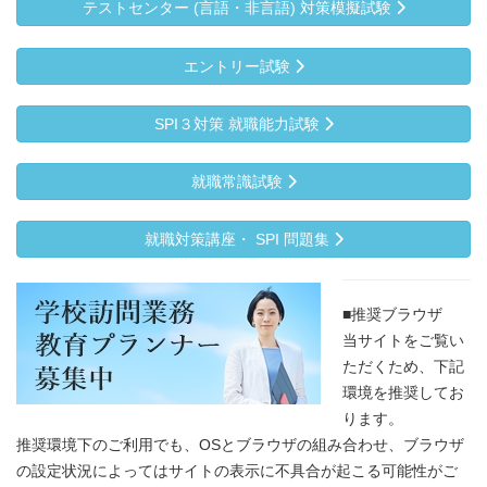
テストセンター (言語・非言語) 対策模擬試験
エントリー試験
SPI３対策 就職能力試験
就職常識試験
就職対策講座・ SPI 問題集
■推奨ブラウザ
当サイトをご覧い
ただくため、下記
環境を推奨してお
ります。
推奨環境下のご利用でも、OSとブラウザの組み合わせ、ブラウザ
の設定状況によってはサイトの表示に不具合が起こる可能性がご