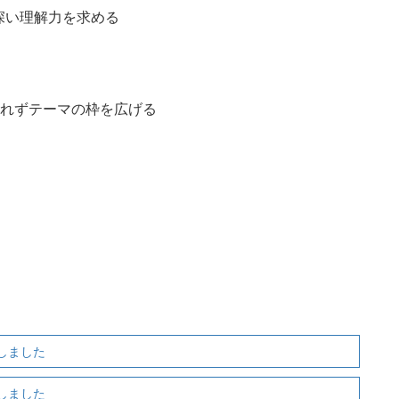
深い理解力を求める
られずテーマの枠を広げる
しました
しました